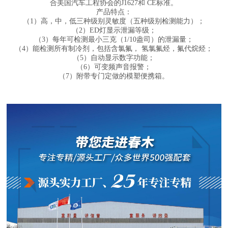
合美国汽车工程协会的J1627和 CE标准。
产品特点：
（1）
高，中，低三种级别灵敏度（五种级别检测能力
）；
（2）
ED灯显示泄漏等级
；
（3）
每年可检测最小三克（1/10盎司）的泄漏量
；
（4）
能检测所有制冷剂，包括含氯氟， 氢氯氟烃，氟代烷烃
；
（5）自动显示数字功能；
（
6）
可变频声音报警；
（7）
附带专门定做的模塑便携箱
。