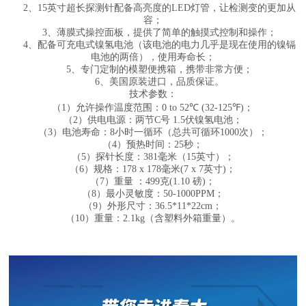
2、15英寸超长探测针配备高亮度的LED灯管，让检测变的更加从
容；
3、
薄膜式操控面板
，
提供了简单的触摸式控制和操作
；
4、
配备
可充电式镍氢电池（该电池的电力几乎是现在使用的镍镉
电池的两倍
），使用寿命长；
5、
专门定制的模塑便携箱
，携带非常方便；
6、美国原装进口，品质保证。
技术参数
：
（
1）
允许操作温度范围：0 to 52℃ (32-125℉)
；
（
2）
供电电源：两节C号 1.5伏镍氢电池
；
（
3）
电池寿命：8小时一循环（总共可循环1000次）
；
（
4）
预热时间：25秒
；
（
5）
探针长度：381毫米（15英寸）
；
（
6）
规格：178 x 178毫米(7 x 7英寸)
；
（
7）
重量 ：49
9
克(1.10 磅)
；
（
8）
最小灵敏度：50-1000PPM
；
（9）外形尺寸：36.5*11*22cm；
（10）重量：2.1kg（含塑料外箱重量）。