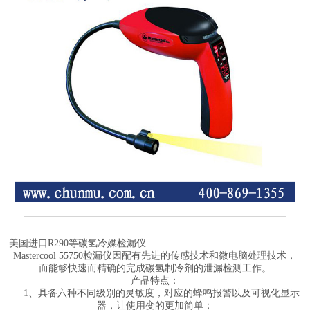
美国进口R290等碳氢
冷媒检漏仪
Mastercool 55750检漏仪
因配有先进的传感技术
和
微电脑处理技术，
而
能够快速而精确的完成
碳氢制冷剂的
泄漏检测工作。
产品特点：
1、
具备
六种不同级别的灵敏度
，
对应的蜂鸣报警以及可视化显示
器，
让使用变的更加简单；