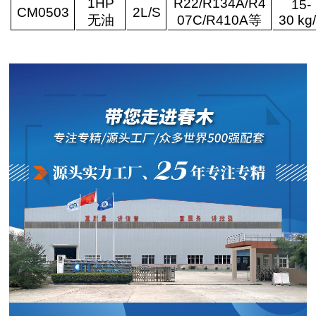
1HP
R22/R134A/R4
15-
CM0503
2L/
S
无油
07C
/R410A
等
30 kg