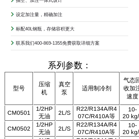
抽空、加注一体式设计
设定加注量，精确加注
标配40L钢瓶，存储容积更大
联系我们400-869-1355免费获取详细方案
系列参数：
气态
压缩
真空
型号
适用制冷剂
收加
机
泵
速度
1/2HP
R22/R134A/R4
10-
CM0501
2L/
S
无油
07C
/R410A
等
20 kg
1/2HP
R22/R134A/R4
10-
CM0502
2L/
S
无油
07C
/R410A
等
20 kg