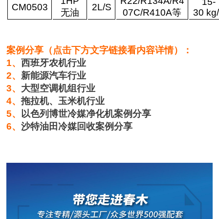
1HP
R22/R134A/R4
15-
CM0503
2L/
S
无油
07C
/R410A
等
30 kg
案例分享（点击下方文字链接看内容详情）：
1、
西班牙农机行业
2、
新能源汽车行业
3、
大型空调机组行业
4、
拖拉机、玉米机行业
5、
以色列博世冷媒净化机案例分享
6、
沙特油田冷媒回收案例分享