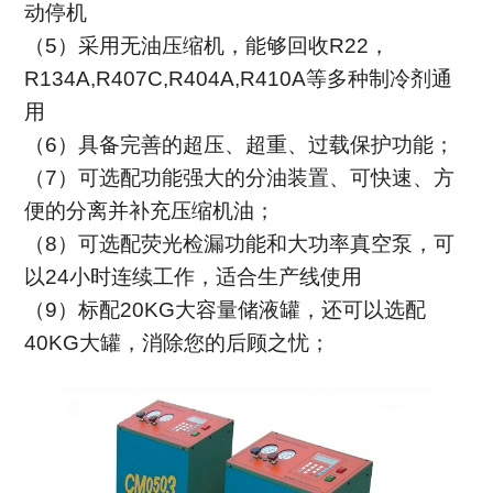
动停机
（5）
采用无油压缩机，
能够回收R22，
R134A,R407C,R404A,R410A等多种制冷剂通
用
（6）
具备完善的
超压、超重、过载保护功能
；
（7）可选配功能强大的分油装置、可快速、方
便的分离并补充
压缩机
油
；
（8）可选配荧光检漏功能和大功率真空泵，可
以24小时连续工作，适合生产线使用
（9）标配20KG大容量储液罐，还可以选配
40KG大罐，消除您的后顾之忧
；