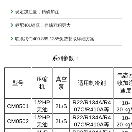
设定加注量，精确加注
标配40L钢瓶，存储容积更大
联系我们400-869-1355免费获取详细方案
系列参数：
气态
压缩
真空
型号
适用制冷剂
收加
机
泵
速度
1/2HP
R22/R134A/R4
10-
CM0501
2L/
S
无油
07C
/R410A
等
20 kg
1/2HP
R22/R134A/R4
10-
CM0502
2L/
S
无油
07C
/R410A
等
20 kg